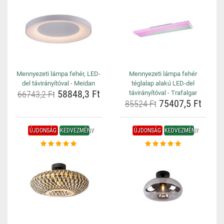
Mennyezeti lámpa fehér, LED-
Mennyezeti lámpa fehér
del távirányítóval - Meidan
téglalap alakú LED-del
58848,3 Ft
66743,2 Ft
távirányítóval - Trafalgar
75407,5 Ft
85524 Ft
ÚJDONSÁG
KEDVEZMÉNY
ÚJDONSÁG
KEDVEZMÉNY