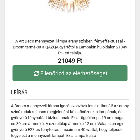
A Art Deco mennyezeti lámpa arany színben, fényeffektussal -
Broom terméket a QAZQA gyártótól a Lampakin.hu oldalon 21049
Ft - ért találja.
21049 Ft
Ellenőrizd az elérhetőséget
LEÍRÁS
A Broom mennyezeti lámpa igazán vonzóvá teszi otthonát! Az arany
színű rudak stílusos megjelenést kölcsönöznek a lámpának, és
gyönyörű fényhatást biztosítanak. Ez a függőlámpa 19 cm magas
és 30 cm átmérőjű. A szerelőlap átmérője 12 cm. Válasszon egy
gyönyörű E27-es fényforrást, maximum 40 wattal, hogy teljessé
tegye ezt a mennyezeti lámpát. Ez a lámpa külső