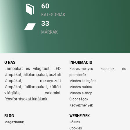
60
KATEGÓRIÁK
33
MÁRKÁK
O NÁS
INFORMÁCIÓ
Lámpákat és világítást, LED
Kedvezményes kuponok és
lámpákat, állólámpákat, asztali
promóciók
lámpákat, mennyezeti
Minden kategória
lámpákat, falilámpákat, kültéri
Minden márka
világítás, valamint
Minden e-shop
fényforrásokat kínálunk.
Újdonságok
Kedvezmények
BLOG
WEBHELYEK
Magazinunk
Rólunk
Cookies