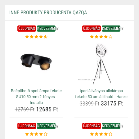
INNE PRODUKTY PRODUCENTA QAZQA
ÚJDONSÁG
KEDVEZMÉNY
ÚJDONSÁG
KEDVEZMÉNY
Beépíthető spotlámpa fekete
Ipari állványos állólámpa
GU10 50 mm 2-fényes -
fekete 50 cm állítható - Hanze
33175 Ft
Installa
33399 Ft
12685 Ft
12769 Ft
ÚJDONSÁG
KEDVEZMÉNY
ÚJDONSÁG
KEDVEZMÉNY