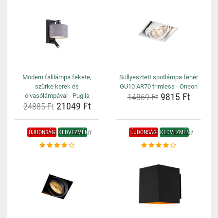
Modern falilámpa fekete,
Süllyesztett spotlámpa fehér
szürke kerek és
GU10 AR70 trimless - Oneon
9815 Ft
olvasólámpával - Puglia
14869 Ft
21049 Ft
24885 Ft
ÚJDONSÁG
KEDVEZMÉNY
ÚJDONSÁG
KEDVEZMÉNY