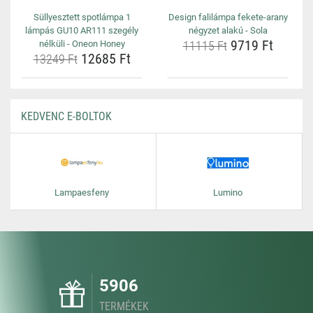
Süllyesztett spotlámpa 1
Design falilámpa fekete-arany
lámpás GU10 AR111 szegély
négyzet alakú - Sola
9719 Ft
nélküli - Oneon Honey
11115 Ft
12685 Ft
13249 Ft
KEDVENC E-BOLTOK
Lampaesfeny
Lumino
5906
TERMÉKEK