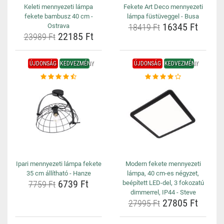
Keleti mennyezeti lámpa
Fekete Art Deco mennyezeti
fekete bambusz 40 cm -
lámpa füstüveggel - Busa
16345 Ft
Ostrava
18419 Ft
22185 Ft
23989 Ft
ÚJDONSÁG
KEDVEZMÉNY
ÚJDONSÁG
KEDVEZMÉNY
Ipari mennyezeti lámpa fekete
Modern fekete mennyezeti
35 cm állítható - Hanze
lámpa, 40 cm-es négyzet,
6739 Ft
7759 Ft
beépített LED-del, 3 fokozatú
dimmerrel, IP44 - Steve
27805 Ft
27995 Ft