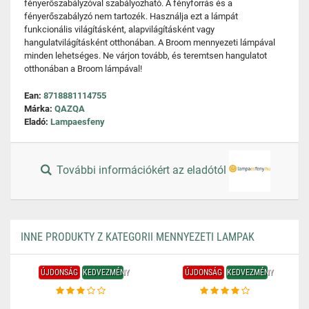
fényerőszabályzóval szabályozható. A fényforrás és a
fényerőszabályzó nem tartozék. Használja ezt a lámpát
funkcionális világításként, alapvilágításként vagy
hangulatvilágításként otthonában. A Broom mennyezeti lámpával
minden lehetséges. Ne várjon tovább, és teremtsen hangulatot
otthonában a Broom lámpával!
Ean:
8718881114755
Márka:
QAZQA
Eladó:
Lampaesfeny
További információkért az eladótól
INNE PRODUKTY Z KATEGORII MENNYEZETI LAMPAK
ÚJDONSÁG
KEDVEZMÉNY
ÚJDONSÁG
KEDVEZMÉNY