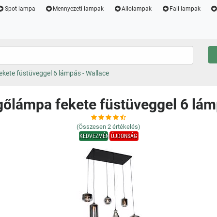
Spot lampa
Mennyezeti lampak
Allolampak
Fali lampak
kete füstüveggel 6 lámpás - Wallace
gőlámpa fekete füstüveggel 6 lám
(Összesen
2
értékelés)
KEDVEZMÉNY
ÚJDONSÁG