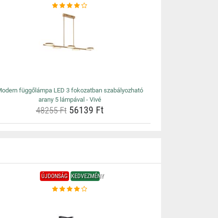
odern függőlámpa LED 3 fokozatban szabályozható
arany 5 lámpával - Vivé
56139 Ft
48255 Ft
ÚJDONSÁG
KEDVEZMÉNY