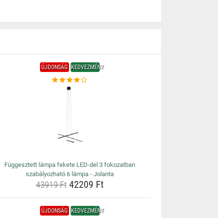
ÚJDONSÁG
KEDVEZMÉNY
Függesztett lámpa fekete LED-del 3 fokozatban
szabályozható 6 lámpa - Jolanta
42209 Ft
43919 Ft
ÚJDONSÁG
KEDVEZMÉNY