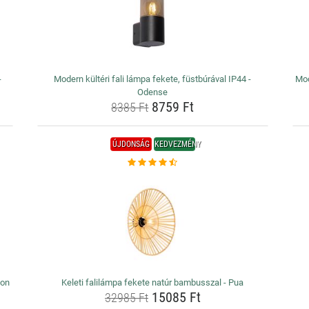
-
Modern kültéri fali lámpa fekete, füstbúrával IP44 -
Mod
Odense
8759 Ft
8385 Ft
ÚJDONSÁG
KEDVEZMÉNY
eon
Keleti falilámpa fekete natúr bambusszal - Pua
15085 Ft
32985 Ft