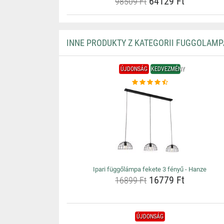
64129 Ft
98509 Ft
INNE PRODUKTY Z KATEGORII FUGGOLAMP
ÚJDONSÁG
KEDVEZMÉNY
Ipari függőlámpa fekete 3 fényű - Hanze
16779 Ft
16899 Ft
ÚJDONSÁG