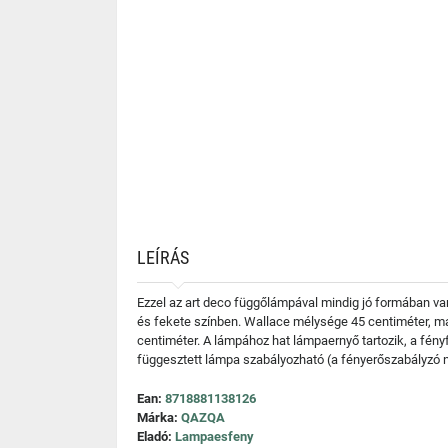
LEÍRÁS
Ezzel az art deco függőlámpával mindig jó formában va
és fekete színben. Wallace mélysége 45 centiméter, m
centiméter. A lámpához hat lámpaernyő tartozik, a fény
függesztett lámpa szabályozható (a fényerőszabályzó 
Ean:
8718881138126
Márka:
QAZQA
Eladó:
Lampaesfeny