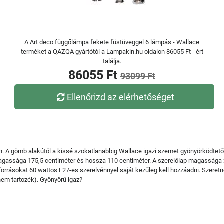
A Art deco függőlámpa fekete füstüveggel 6 lámpás - Wallace
terméket a QAZQA gyártótól a Lampakin.hu oldalon 86055 Ft - ért
találja.
86055 Ft
93099 Ft
Ellenőrizd az elérhetőséget
n. A gömb alakútól a kissé szokatlanabbig Wallace igazi szemet gyönyörködtető.
agassága 175,5 centiméter és hossza 110 centiméter. A szerelőlap magassága 2
forrásokat 60 wattos E27-es szerelvénnyel saját kezűleg kell hozzáadni. Szeret
nem tartozék). Gyönyörű igaz?