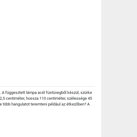
 A függesztett lámpa acél füstüvegből készül, szürke
,5 centiméter, hossza 110 centiméter, szélessége 45
ne több hangulatot teremteni például az étkezőben? A