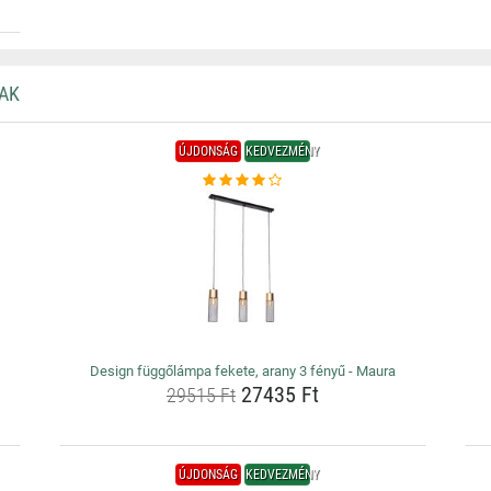
AK
ÚJDONSÁG
KEDVEZMÉNY
Design függőlámpa fekete, arany 3 fényű - Maura
27435 Ft
29515 Ft
ÚJDONSÁG
KEDVEZMÉNY