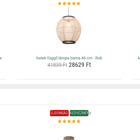
me
Keleti függő lámpa barna 46 cm - Rob
M
28629 Ft
41839 Ft
ÚJDONSÁG
KEDVEZMÉNY