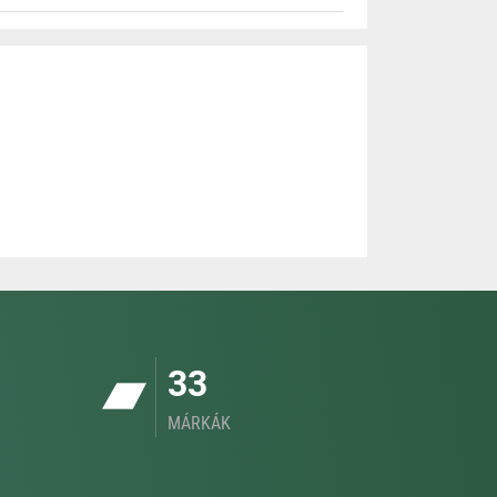
33
MÁRKÁK