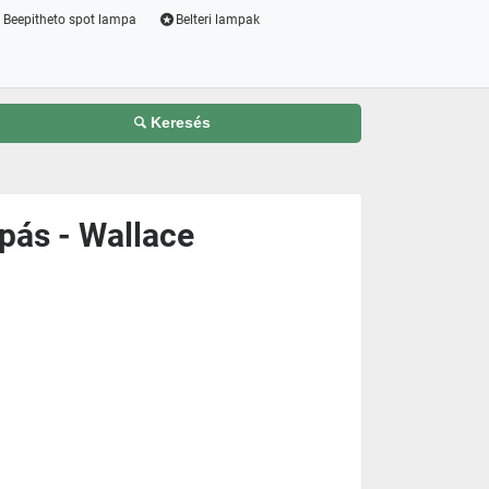
Beepitheto spot lampa
Belteri lampak
Keresés
pás - Wallace