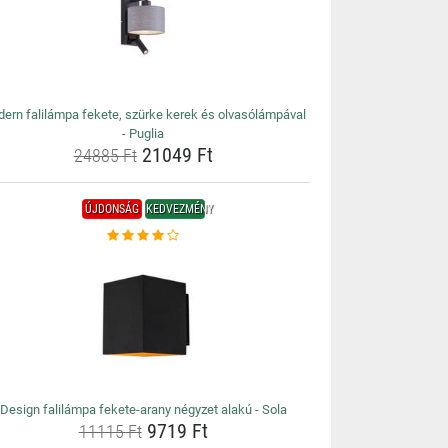
ern falilámpa fekete, szürke kerek és olvasólámpával
- Puglia
21049 Ft
24885 Ft
ÚJDONSÁG
KEDVEZMÉNY
Design falilámpa fekete-arany négyzet alakú - Sola
9719 Ft
11115 Ft