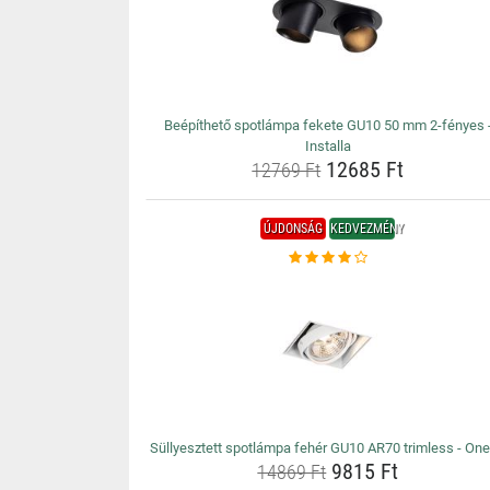
Beépíthető spotlámpa fekete GU10 50 mm 2-fényes 
Installa
12685 Ft
12769 Ft
ÚJDONSÁG
KEDVEZMÉNY
Süllyesztett spotlámpa fehér GU10 AR70 trimless - On
9815 Ft
14869 Ft