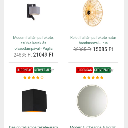
Modern falilámpa fekete,
Keleti falilámpa fekete natúr
szürke kerek és
bambusszal - Pua
15085 Ft
olvasólámpával - Puglia
32985 Ft
21049 Ft
24885 Ft
ÚJDONSÁG
KEDVEZMÉNY
ÚJDONSÁG
KEDVEZMÉNY
Design falilámpa fekete-arany
Modern fürdőszobai tükör 80