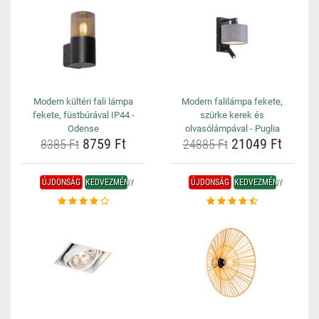
Modern kültéri fali lámpa
Modern falilámpa fekete,
fekete, füstbúrával IP44 -
szürke kerek és
Odense
olvasólámpával - Puglia
8759 Ft
21049 Ft
8385 Ft
24885 Ft
ÚJDONSÁG
KEDVEZMÉNY
ÚJDONSÁG
KEDVEZMÉNY