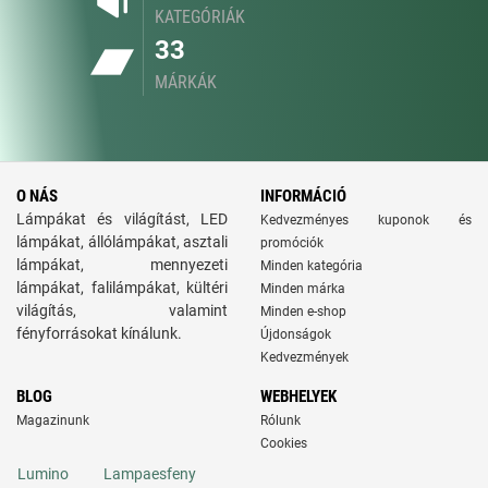
KATEGÓRIÁK
33
MÁRKÁK
O NÁS
INFORMÁCIÓ
Lámpákat és világítást, LED
Kedvezményes kuponok és
lámpákat, állólámpákat, asztali
promóciók
lámpákat, mennyezeti
Minden kategória
lámpákat, falilámpákat, kültéri
Minden márka
világítás, valamint
Minden e-shop
fényforrásokat kínálunk.
Újdonságok
Kedvezmények
BLOG
WEBHELYEK
Magazinunk
Rólunk
Cookies
Lumino
Lampaesfeny