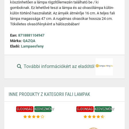
köszönhetően a lámpa rögzítőlemezén található be / ki
gomboknak. Ez lehetővé teszi a lámpa és az olvasólámpa külön-
külön történő használatát. Az árnyék átmérője 16 cm. A teljes fali
lámpa magassága 47 cm. A rugalmas olvasókar hossza 24 cm.
Tökéletes olvasófényként a hálószobában!
Ean:
8718881104947
Márka:
QAZQA
Eladó:
Lampaesfeny
További információkért az eladótól
INNE PRODUKTY Z KATEGORII FALI LAMPAK
ÚJDONSÁG
KEDVEZMÉNY
ÚJDONSÁG
KEDVEZMÉNY