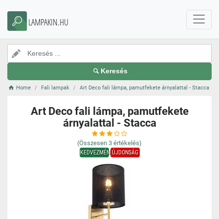
LAMPAKIN.HU
Keresés
Home
Fali lampak
Art Deco fali lámpa, pamutfekete árnyalattal - Stacca
Art Deco fali lámpa, pamutfekete
árnyalattal - Stacca
(Összesen
3
értékelés)
KEDVEZMÉNY
ÚJDONSÁG