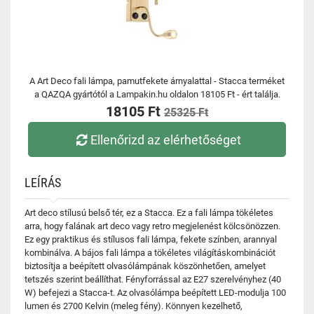
A Art Deco fali lámpa, pamutfekete árnyalattal - Stacca terméket
a QAZQA gyártótól a Lampakin.hu oldalon 18105 Ft - ért találja.
18105 Ft
25325 Ft
Ellenőrizd az elérhetőséget
LEÍRÁS
Art deco stílusú belső tér, ez a Stacca. Ez a fali lámpa tökéletes
arra, hogy falának art deco vagy retro megjelenést kölcsönözzen.
Ez egy praktikus és stílusos fali lámpa, fekete színben, arannyal
kombinálva. A bájos fali lámpa a tökéletes világításkombinációt
biztosítja a beépített olvasólámpának köszönhetően, amelyet
tetszés szerint beállíthat. Fényforrással az E27 szerelvényhez (40
W) befejezi a Stacca-t. Az olvasólámpa beépített LED-modulja 100
lumen és 2700 Kelvin (meleg fény). Könnyen kezelhető,