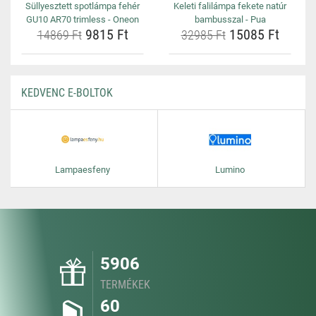
Süllyesztett spotlámpa fehér
Keleti falilámpa fekete natúr
GU10 AR70 trimless - Oneon
bambusszal - Pua
9815 Ft
15085 Ft
14869 Ft
32985 Ft
KEDVENC E-BOLTOK
Lampaesfeny
Lumino
5906
TERMÉKEK
60