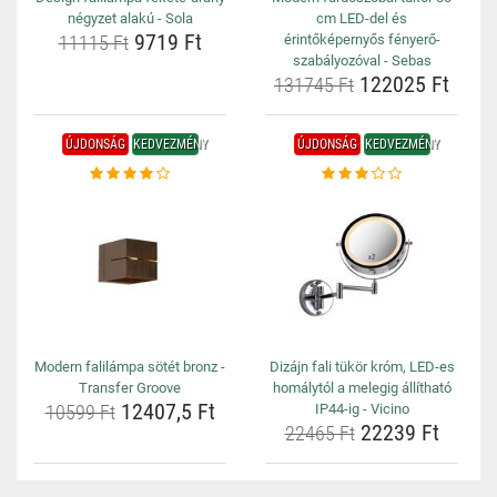
négyzet alakú - Sola
cm LED-del és
9719 Ft
11115 Ft
érintőképernyős fényerő-
szabályozóval - Sebas
122025 Ft
131745 Ft
ÚJDONSÁG
KEDVEZMÉNY
ÚJDONSÁG
KEDVEZMÉNY
Modern falilámpa sötét bronz -
Dizájn fali tükör króm, LED-es
Transfer Groove
homálytól a melegig állítható
12407,5 Ft
10599 Ft
IP44-ig - Vicino
22239 Ft
22465 Ft