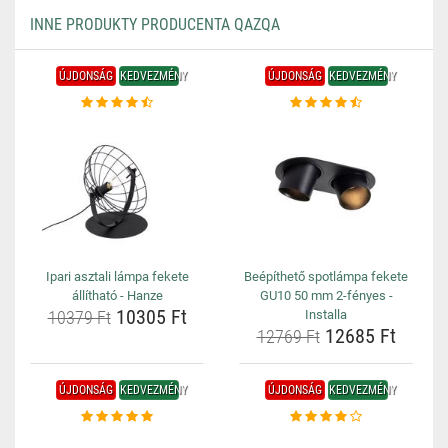
INNE PRODUKTY PRODUCENTA QAZQA
ÚJDONSÁG
KEDVEZMÉNY
ÚJDONSÁG
KEDVEZMÉNY
Ipari asztali lámpa fekete
Beépíthető spotlámpa fekete
állítható - Hanze
GU10 50 mm 2-fényes -
10305 Ft
10379 Ft
Installa
12685 Ft
12769 Ft
ÚJDONSÁG
KEDVEZMÉNY
ÚJDONSÁG
KEDVEZMÉNY