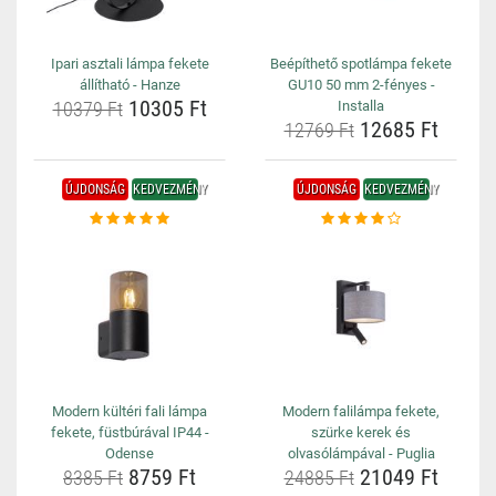
Ipari asztali lámpa fekete
Beépíthető spotlámpa fekete
állítható - Hanze
GU10 50 mm 2-fényes -
10305 Ft
10379 Ft
Installa
12685 Ft
12769 Ft
ÚJDONSÁG
KEDVEZMÉNY
ÚJDONSÁG
KEDVEZMÉNY
Modern kültéri fali lámpa
Modern falilámpa fekete,
fekete, füstbúrával IP44 -
szürke kerek és
Odense
olvasólámpával - Puglia
8759 Ft
21049 Ft
8385 Ft
24885 Ft