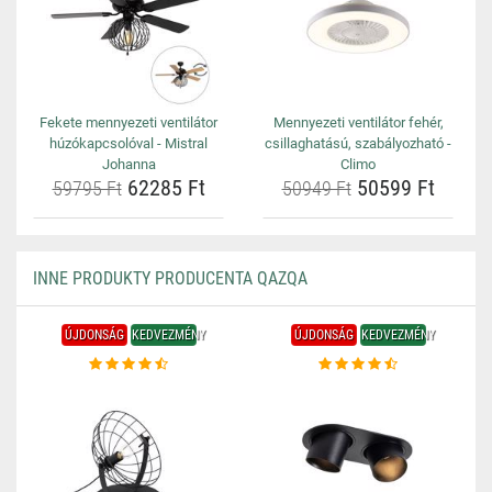
Fekete mennyezeti ventilátor
Mennyezeti ventilátor fehér,
húzókapcsolóval - Mistral
csillaghatású, szabályozható -
Johanna
Climo
62285 Ft
50599 Ft
59795 Ft
50949 Ft
INNE PRODUKTY PRODUCENTA QAZQA
ÚJDONSÁG
KEDVEZMÉNY
ÚJDONSÁG
KEDVEZMÉNY