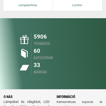
Lampaesfeny
Lumino
5906
TERMÉKEK
60
KATEGÓRIÁK
33
MÁRKÁK
O NÁS
INFORMÁCIÓ
Lámpákat és világítást, LED
Kedvezményes kuponok és