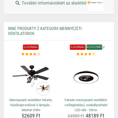
További információkért az eladótól
INNE PRODUKTY Z KATEGORII MENNYEZETI
VENTILATOROK
ÚJDONSÁG
ÚJDONSÁG
KEDVEZMÉNY
Mennyezeti ventilátor fekete,
Fekete mennyezeti ventilátor
húzókapcsolóval 3 lámpás -
csillaghatású, szabályozható
Mistral Vidro
LED-del - Climo
52609 Ft
48189 Ft
54989 Ft