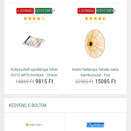
ÚJDONSÁG
KEDVEZMÉNY
ÚJDONSÁG
KEDVEZMÉNY
Süllyesztett spotlámpa fehér
Keleti falilámpa fekete natúr
GU10 AR70 trimless - Oneon
bambusszal - Pua
9815 Ft
15085 Ft
14869 Ft
32985 Ft
KEDVENC E-BOLTOK