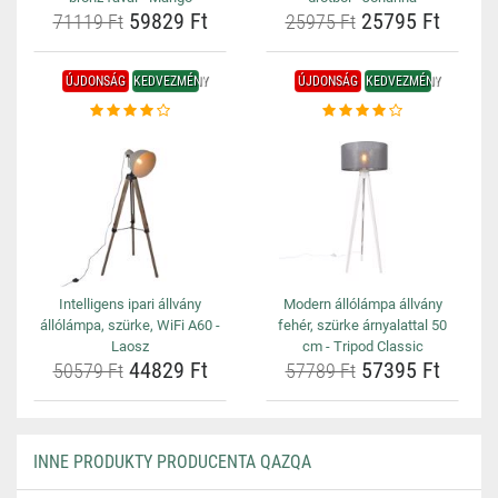
59829 Ft
25795 Ft
71119 Ft
25975 Ft
ÚJDONSÁG
KEDVEZMÉNY
ÚJDONSÁG
KEDVEZMÉNY
Intelligens ipari állvány
Modern állólámpa állvány
állólámpa, szürke, WiFi A60 -
fehér, szürke árnyalattal 50
Laosz
cm - Tripod Classic
44829 Ft
57395 Ft
50579 Ft
57789 Ft
INNE PRODUKTY PRODUCENTA QAZQA