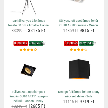
Ipari állványos állólámpa
Süllyesztett spotlámpa fehér
fekete 50 cm állítható - Hanze
GU10 AR70 trimless - Oneon
33175 Ft
9815 Ft
33399 Ft
14869 Ft
ÚJDONSÁG
KEDVEZMÉNY
ÚJDONSÁG
KEDVEZMÉNY
Süllyesztett spotlámpa 1
Design falilámpa fekete-arany
lámpás GU10 AR111 szegély
négyzet alakú - Sola
9719 Ft
nélküli - Oneon Honey
11115 Ft
12685 Ft
13249 Ft