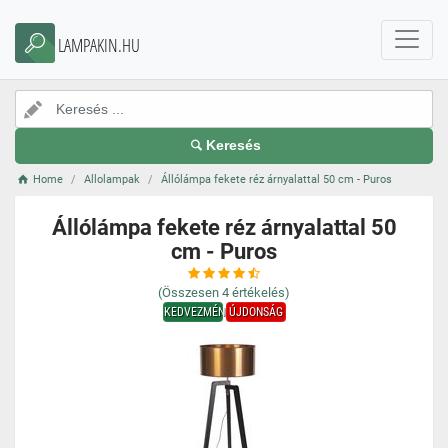
LAMPAKIN.HU
Keresés
Home
Allolampak
Állólámpa fekete réz árnyalattal 50 cm - Puros
Állólámpa fekete réz árnyalattal 50
cm - Puros
(Összesen
4
értékelés)
KEDVEZMÉNY
ÚJDONSÁG