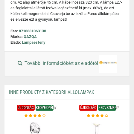
cm. Az alap átmérője 45 cm. A kábel hossza 320 cm. A lámpa E27-
es foglalattal ellátott izzóval egészíthető ki (max. 60W), de ezt
külön kell megrendelni. Csavarja be az izzót a Puros állólámpába,
és élvezze ezt a gyönyörű lámpát!
Ean:
8718881063138
Márka:
QAZQA
Eladó:
Lampaesfeny
További információkért az eladótól
INNE PRODUKTY Z KATEGORII ALLOLAMPAK
ÚJDONSÁG
KEDVEZMÉNY
ÚJDONSÁG
KEDVEZMÉNY