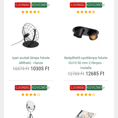
ÚJDONSÁG
KEDVEZMÉNY
ÚJDONSÁG
KEDVEZMÉNY
Ipari asztali lámpa fekete
Beépíthető spotlámpa fekete
állítható - Hanze
GU10 50 mm 2-fényes -
10305 Ft
10379 Ft
Installa
12685 Ft
12769 Ft
ÚJDONSÁG
KEDVEZMÉNY
ÚJDONSÁG
KEDVEZMÉNY