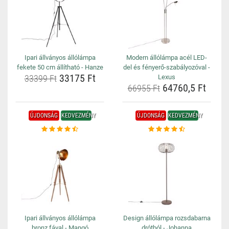
Ipari állványos állólámpa
Modern állólámpa acél LED-
fekete 50 cm állítható - Hanze
del és fényerő-szabályozóval -
33175 Ft
33399 Ft
Lexus
64760,5 Ft
66955 Ft
ÚJDONSÁG
KEDVEZMÉNY
ÚJDONSÁG
KEDVEZMÉNY
Ipari állványos állólámpa
Design állólámpa rozsdabarna
bronz fával - Mangó
drótból - Johanna