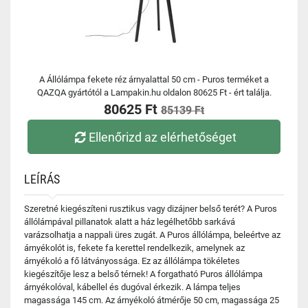
A Állólámpa fekete réz árnyalattal 50 cm - Puros terméket a
QAZQA gyártótól a Lampakin.hu oldalon 80625 Ft - ért találja.
80625 Ft
85139 Ft
Ellenőrizd az elérhetőséget
LEÍRÁS
Szeretné kiegészíteni rusztikus vagy dizájner belső terét? A Puros
állólámpával pillanatok alatt a ház legélhetőbb sarkává
varázsolhatja a nappali üres zugát. A Puros állólámpa, beleértve az
árnyékolót is, fekete fa kerettel rendelkezik, amelynek az
árnyékoló a fő látványossága. Ez az állólámpa tökéletes
kiegészítője lesz a belső térnek! A forgatható Puros állólámpa
árnyékolóval, kábellel és dugóval érkezik. A lámpa teljes
magassága 145 cm. Az árnyékoló átmérője 50 cm, magassága 25