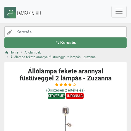
LAMPAKIN.HU
Keresés
Home
Allolampak
Állólámpa fekete arannyal füstüveggel 2 lámpás - Zuzanna
Állólámpa fekete arannyal
füstüveggel 2 lámpás - Zuzanna
(Összesen
2
értékelés)
KEDVEZMÉNY
ÚJDONSÁG