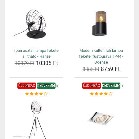
Ipari asztali lámpa fekete
Modern kültéri fali lámpa
állítható - Hanze
fekete, füstbúrával IP44 -
10305 Ft
10379 Ft
Odense
8759 Ft
8385 Ft
ÚJDONSÁG
KEDVEZMÉNY
ÚJDONSÁG
KEDVEZMÉNY