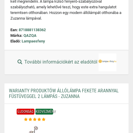
kell megrendelni. A lámpa külső fényerő-szabályozóval
szabályozható, amely lehetővé teszi, hogy este extra hangulatot
teremtsen otthonában. Hozzon egy modern állólámpát otthonába a
Zuzanna lámpával.
Ean:
8718881138362
Márka:
QAZQA
Eladó:
Lampaesfeny
További információkért az eladótól
WARIANTY PRODUKTÓW ÁLLÓLÁMPA FEKETE ARANNYAL
FÜSTÜVEGGEL 2 LÁMPÁS - ZUZANNA
ÚJDONSÁG
KEDVEZMÉNY