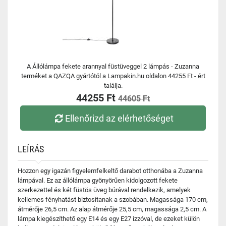
A Állólámpa fekete arannyal füstüveggel 2 lámpás - Zuzanna
terméket a QAZQA gyártótól a Lampakin.hu oldalon 44255 Ft - ért
találja.
44255 Ft
44605 Ft
Ellenőrizd az elérhetőséget
LEÍRÁS
Hozzon egy igazán figyelemfelkeltő darabot otthonába a Zuzanna
lámpával. Ez az állólámpa gyönyörűen kidolgozott fekete
szerkezettel és két füstös üveg búrával rendelkezik, amelyek
kellemes fényhatást biztosítanak a szobában. Magassága 170 cm,
átmérője 26,5 cm. Az alap átmérője 25,5 cm, magassága 2,5 cm. A
lámpa kiegészíthető egy E14 és egy E27 izzóval, de ezeket külön