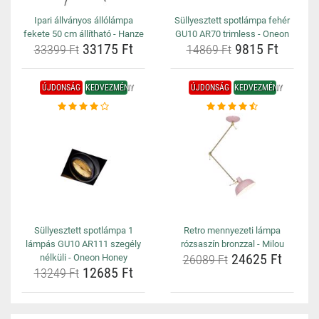
Ipari állványos állólámpa
Süllyesztett spotlámpa fehér
fekete 50 cm állítható - Hanze
GU10 AR70 trimless - Oneon
33175 Ft
9815 Ft
33399 Ft
14869 Ft
ÚJDONSÁG
KEDVEZMÉNY
ÚJDONSÁG
KEDVEZMÉNY
Süllyesztett spotlámpa 1
Retro mennyezeti lámpa
lámpás GU10 AR111 szegély
rózsaszín bronzzal - Milou
24625 Ft
nélküli - Oneon Honey
26089 Ft
12685 Ft
13249 Ft