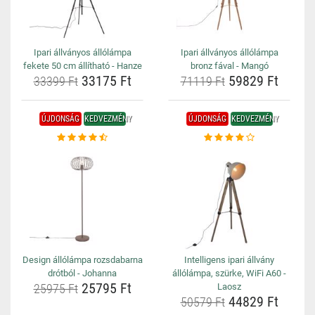
Ipari állványos állólámpa
Ipari állványos állólámpa
fekete 50 cm állítható - Hanze
bronz fával - Mangó
33175 Ft
59829 Ft
33399 Ft
71119 Ft
ÚJDONSÁG
KEDVEZMÉNY
ÚJDONSÁG
KEDVEZMÉNY
Design állólámpa rozsdabarna
Intelligens ipari állvány
drótból - Johanna
állólámpa, szürke, WiFi A60 -
25795 Ft
25975 Ft
Laosz
44829 Ft
50579 Ft