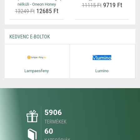
9719 Ft
nélküli - Oneon Honey
11115 Ft
12685 Ft
13249 Ft
KEDVENC E-BOLTOK
Lampaesfeny
Lumino
5906
TERMÉKEK
60