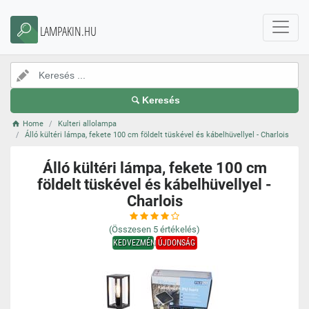
LAMPAKIN.HU
Keresés
Home
Kulteri allolampa
Álló kültéri lámpa, fekete 100 cm földelt tüskével és kábelhüvellyel - Charlois
Álló kültéri lámpa, fekete 100 cm
földelt tüskével és kábelhüvellyel -
Charlois
(Összesen
5
értékelés)
KEDVEZMÉNY
ÚJDONSÁG