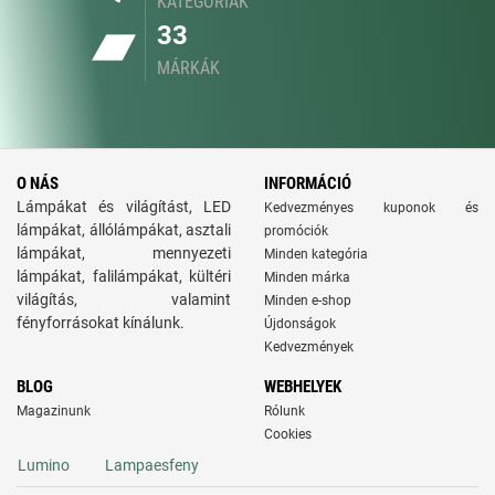
KATEGÓRIÁK
33
MÁRKÁK
O NÁS
INFORMÁCIÓ
Lámpákat és világítást, LED
Kedvezményes kuponok és
lámpákat, állólámpákat, asztali
promóciók
lámpákat, mennyezeti
Minden kategória
lámpákat, falilámpákat, kültéri
Minden márka
világítás, valamint
Minden e-shop
fényforrásokat kínálunk.
Újdonságok
Kedvezmények
BLOG
WEBHELYEK
Magazinunk
Rólunk
Cookies
Lumino
Lampaesfeny