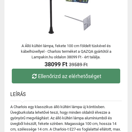
A Álló kültéri lámpa, fekete 100 cm földelt tüskével és
kábelhüvellyel - Charlois terméket a QAZQA gyártótól a
Lampakin.hu oldalon 38099 Ft - ért találja.
38099 Ft
39589 Ft
Ellenőrizd az elérhetőséget
LEÍRÁS
A Charlois egy klasszikus álló kültéri lámpa új köntösben.
Üvegburkolata lehetővé teszi, hogy minden oldalról élvezze a
gyönyörű megvilágítást. Az álló kültéri lámpa alumíniumból és
üvegből készült, fekete színben. Magassága 100 cm, hossza 14
cm, szélessége 14 cm. A Charlois-t E27-es foglalattal ellátott, max.