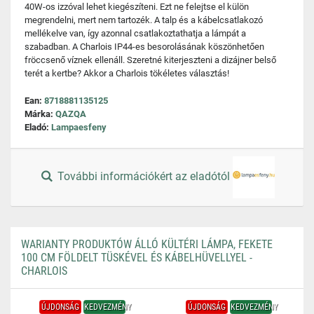
40W-os izzóval lehet kiegészíteni. Ezt ne felejtse el külön
megrendelni, mert nem tartozék. A talp és a kábelcsatlakozó
mellékelve van, így azonnal csatlakoztathatja a lámpát a
szabadban. A Charlois IP44-es besorolásának köszönhetően
fröccsenő víznek ellenáll. Szeretné kiterjeszteni a dizájner belső
terét a kertbe? Akkor a Charlois tökéletes választás!
Ean:
8718881135125
Márka:
QAZQA
Eladó:
Lampaesfeny
További információkért az eladótól
WARIANTY PRODUKTÓW ÁLLÓ KÜLTÉRI LÁMPA, FEKETE
100 CM FÖLDELT TÜSKÉVEL ÉS KÁBELHÜVELLYEL -
CHARLOIS
ÚJDONSÁG
KEDVEZMÉNY
ÚJDONSÁG
KEDVEZMÉNY