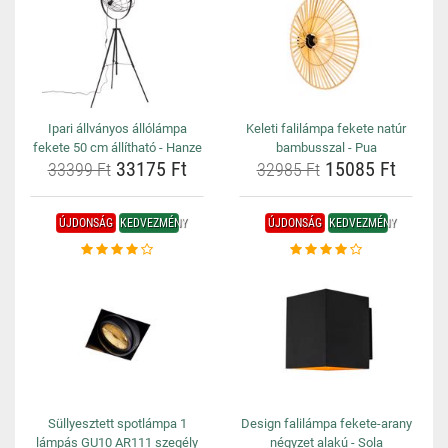
Ipari állványos állólámpa
Keleti falilámpa fekete natúr
fekete 50 cm állítható - Hanze
bambusszal - Pua
33175 Ft
15085 Ft
33399 Ft
32985 Ft
ÚJDONSÁG
KEDVEZMÉNY
ÚJDONSÁG
KEDVEZMÉNY
Süllyesztett spotlámpa 1
Design falilámpa fekete-arany
lámpás GU10 AR111 szegély
négyzet alakú - Sola