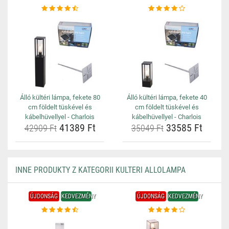
Álló kültéri lámpa, fekete 80
Álló kültéri lámpa, fekete 40
cm földelt tüskével és
cm földelt tüskével és
kábelhüvellyel - Charlois
kábelhüvellyel - Charlois
41389 Ft
33585 Ft
42909 Ft
35049 Ft
INNE PRODUKTY Z KATEGORII KULTERI ALLOLAMPA
ÚJDONSÁG
KEDVEZMÉNY
ÚJDONSÁG
KEDVEZMÉNY