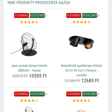
INNE PRODUKTY PRODUCENTA QAZQA
ÚJDONSÁG
KEDVEZMÉNY
ÚJDONSÁG
KEDVEZMÉNY
Ipari asztali lámpa fekete
Beépíthető spotlámpa fekete
állítható - Hanze
GU10 50 mm 2-fényes -
10305 Ft
10379 Ft
Installa
12685 Ft
12769 Ft
ÚJDONSÁG
KEDVEZMÉNY
ÚJDONSÁG
KEDVEZMÉNY