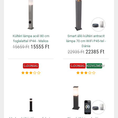
Kültéri lámpa acél 80 cm
Smart álló kültéri antracit
foglalattal IP44 - Malios
lámpa 70 cm WiFi P45-tel -
15555 Ft
15659 Ft
Dánia
22385 Ft
22935 Ft
ÚJDONSÁG
ÚJDONSÁG
KEDVEZMÉNY