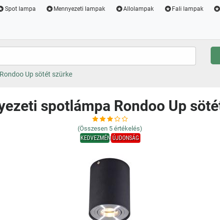
Spot lampa
Mennyezeti lampak
Allolampak
Fali lampak
Rondoo Up sötét szürke
ezeti spotlámpa Rondoo Up söté
(Összesen
5
értékelés)
KEDVEZMÉNY
ÚJDONSÁG