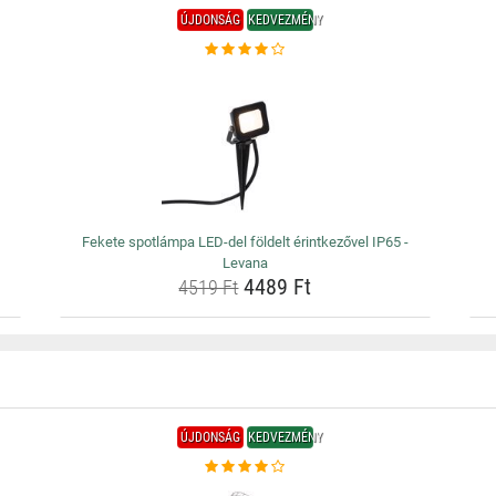
ÚJDONSÁG
KEDVEZMÉNY
Fekete spotlámpa LED-del földelt érintkezővel IP65 -
Levana
4489 Ft
4519 Ft
ÚJDONSÁG
KEDVEZMÉNY