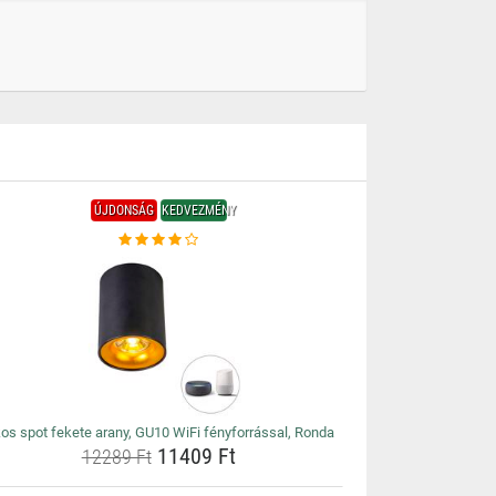
ÚJDONSÁG
KEDVEZMÉNY
os spot fekete arany, GU10 WiFi fényforrással, Ronda
11409 Ft
12289 Ft