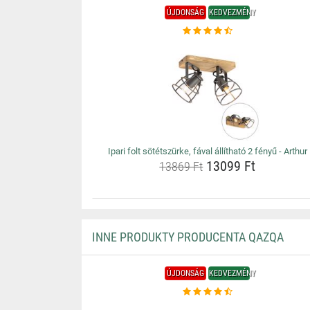
ÚJDONSÁG
KEDVEZMÉNY
Ipari folt sötétszürke, fával állítható 2 fényű - Arthur
13099 Ft
13869 Ft
INNE PRODUKTY PRODUCENTA QAZQA
ÚJDONSÁG
KEDVEZMÉNY