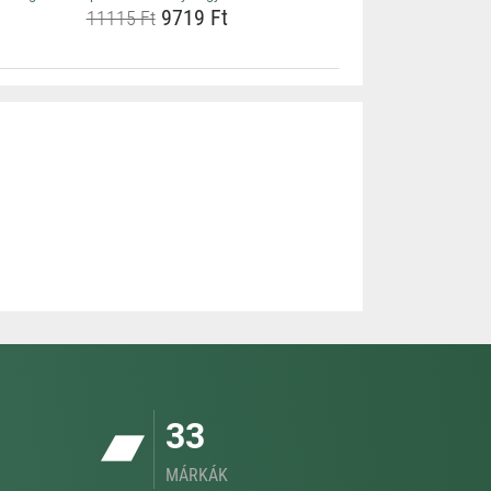
9719 Ft
11115 Ft
33
MÁRKÁK