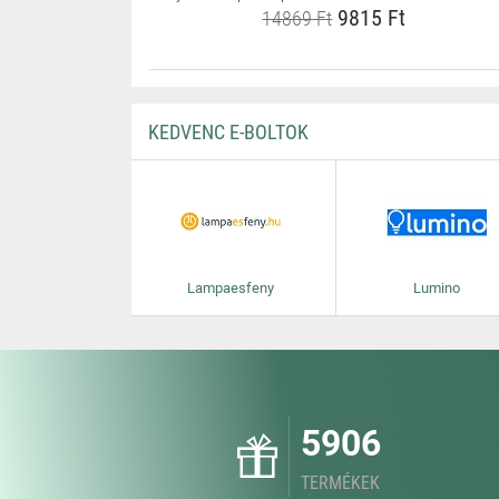
9815 Ft
14869 Ft
KEDVENC E-BOLTOK
Lampaesfeny
Lumino
5906
TERMÉKEK