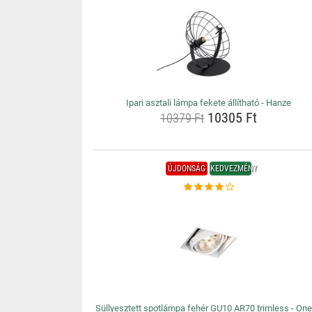
Ipari asztali lámpa fekete állítható - Hanze
10305 Ft
10379 Ft
ÚJDONSÁG
KEDVEZMÉNY
Süllyesztett spotlámpa fehér GU10 AR70 trimless - On