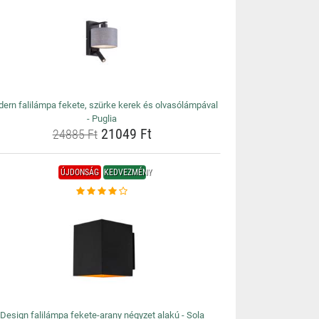
ern falilámpa fekete, szürke kerek és olvasólámpával
- Puglia
21049 Ft
24885 Ft
ÚJDONSÁG
KEDVEZMÉNY
Design falilámpa fekete-arany négyzet alakú - Sola