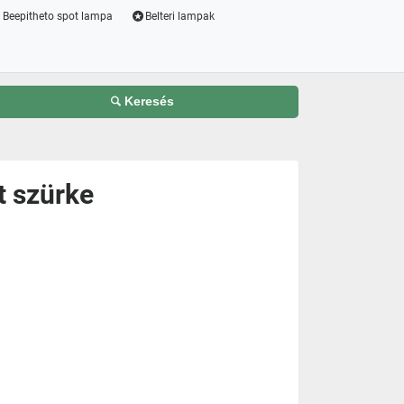
Beepitheto spot lampa
Belteri lampak
Keresés
t szürke