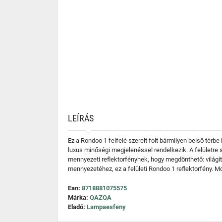
LEÍRÁS
Ez a Rondoo 1 felfelé szerelt folt bármilyen belső térb
luxus minőségi megjelenéssel rendelkezik. A felületre 
mennyezeti reflektorfénynek, hogy megdönthető: világí
mennyezetéhez, ez a felületi Rondoo 1 reflektorfény. M
Ean:
8718881075575
Márka:
QAZQA
Eladó:
Lampaesfeny