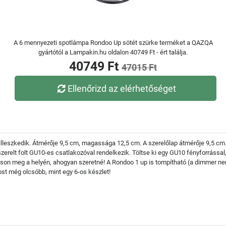
A 6 mennyezeti spotlámpa Rondoo Up sötét szürke terméket a QAZQA
gyártótól a Lampakin.hu oldalon 40749 Ft - ért találja.
40749 Ft
47015 Ft
Ellenőrizd az elérhetőséget
e illeszkedik. Átmérője 9,5 cm, magassága 12,5 cm. A szerelőlap átmérője 9,5 cm.
szerelt folt GU10-es csatlakozóval rendelkezik. Töltse ki egy GU10 fényforráss
tson meg a helyén, ahogyan szeretné! A Rondoo 1 up is tompítható (a dimmer ne
ost még olcsóbb, mint egy 6-os készlet!