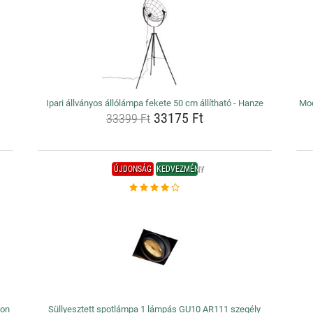
Ipari állványos állólámpa fekete 50 cm állítható - Hanze
Mod
33175 Ft
33399 Ft
ÚJDONSÁG
KEDVEZMÉNY
eon
Süllyesztett spotlámpa 1 lámpás GU10 AR111 szegély