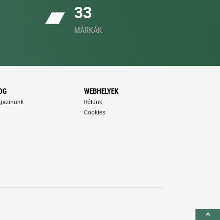
33
MÁRKÁK
OG
WEBHELYEK
gazinunk
Rólunk
Cookies