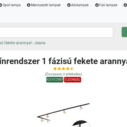
Spot lampa
Mennyezeti lampak
Allolampak
Fali lampak
isú fekete arannyal - Jeana
sínrendszer 1 fázisú fekete aranny
(Összesen
2
értékelés)
KEDVEZMÉNY
ÚJDONSÁG