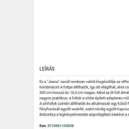
LEÍRÁS
Ez a "Jeana" vasúti rendszer valódi kiegészítője az ott
kombináció! A foltjai állíthatók, így ott világíthat, ahol c
300 cm hosszú és 16,5 cm magas. Mind az öt folt átmé
nagyon praktikus: a foltok a sínbe épített adapteren műk
A sínfoltok szintén állíthatók és alkalmasak egy külső 
fényforrását együtt vezérlik, ezért mindig együtt kapcso
Biztosítsa a legkényelmesebb alapvilágítást ezekkel a s
Ean:
8718881105838