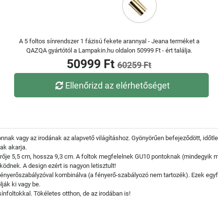
A 5 foltos sínrendszer 1 fázisú fekete arannyal - Jeana terméket a
QAZQA gyártótól a Lampakin.hu oldalon 50999 Ft - ért találja.
50999 Ft
60259 Ft
Ellenőrizd az elérhetőséget
honnak vagy az irodának az alapvető világításhoz. Gyönyörűen befejeződött, időt
sak akarja.
rője 5,5 cm, hossza 9,3 cm. A foltok megfelelnek GU10 pontoknak (mindegyik ma
ödnek. A design ezért is nagyon letisztult!
fényerőszabályzóval kombinálva (a fényerő-szabályozó nem tartozék). Ezek egyfáz
lják ki vagy be.
ínfoltokkal. Tökéletes otthon, de az irodában is!