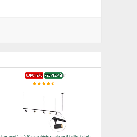
ÚJDONSÁG
KEDVEZMÉNY
ern, egyfázisú függesztősín rendszer 5 folttal fekete -