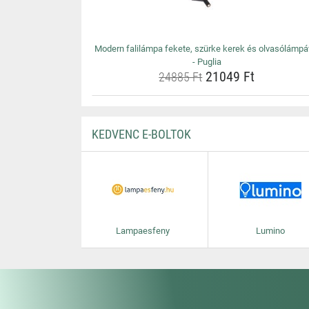
Modern falilámpa fekete, szürke kerek és olvasólámpá
- Puglia
21049 Ft
24885 Ft
KEDVENC E-BOLTOK
Lampaesfeny
Lumino