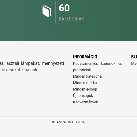
60
KATEGÓRIÁK
INFORMÁCIÓ
BL
t, asztali lámpákat, mennyezeti
Kedvezményes kuponok és
Ma
yforrásokat kínálunk.
promóciók
Minden kategória
Minden márka
Minden e-shop
Újdonságok
Kedvezmények
©LAMPAKIN.HU 2026