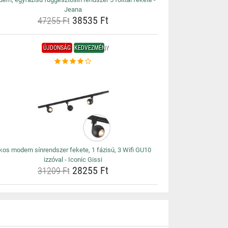
Jeana
38535 Ft
47255 Ft
ÚJDONSÁG
KEDVEZMÉNY
kos modern sínrendszer fekete, 1 fázisú, 3 Wifi GU10
izzóval - Iconic Gissi
28255 Ft
31209 Ft