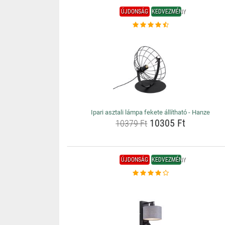
ÚJDONSÁG
KEDVEZMÉNY
Ipari asztali lámpa fekete állítható - Hanze
10305 Ft
10379 Ft
ÚJDONSÁG
KEDVEZMÉNY