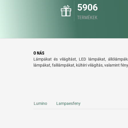
5906
TERMÉKEK
O NÁS
Lámpákat és világítást, LED lámpákat, állólámpáka
lámpákat, falilámpákat, kültéri világítás, valamint fén
Lumino
Lampaesfeny