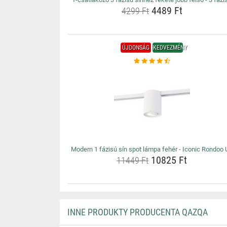
4489 Ft
4299 Ft
ÚJDONSÁG
KEDVEZMÉNY
Modern 1 fázisú sín spot lámpa fehér - Iconic Rondoo 
10825 Ft
11449 Ft
INNE PRODUKTY PRODUCENTA QAZQA