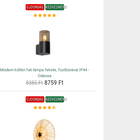
ÚJDONSÁG
KEDVEZMÉNY
Modern kültéri fali lámpa fekete, füstbúrával IP44 -
Odense
8759 Ft
8385 Ft
ÚJDONSÁG
KEDVEZMÉNY