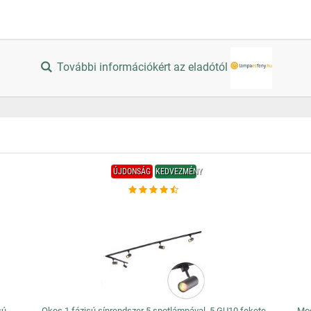
További információkért az eladótól
ÚJDONSÁG
KEDVEZMÉNY
sú
Okos 1 fázisú sínrendszer 5 spotlámpával, 5 GU10 fekete
Mod