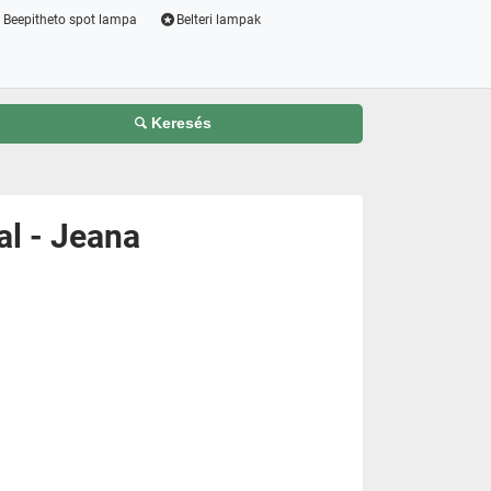
Beepitheto spot lampa
Belteri lampak
Keresés
al - Jeana