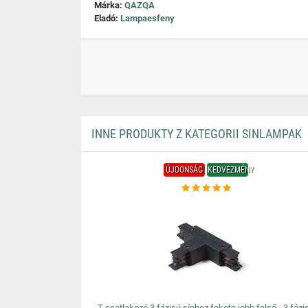
Márka:
QAZQA
Eladó:
Lampaesfeny
INNE PRODUKTY Z KATEGORII SINLAMPAK
ÚJDONSÁG
KEDVEZMÉNY
T-csatlakozó 3 fázisú sínhez fekete jobb felső - 3 fázi