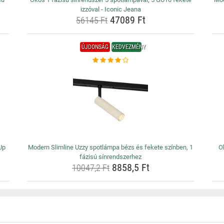
izzóval - Iconic Jeana
47089 Ft
56145 Ft
ÚJDONSÁG
KEDVEZMÉNY
Up
Modern Slimline Uzzy spotlámpa bézs és fekete színben, 1
O
fázisú sínrendszerhez
8858,5 Ft
10047,2 Ft