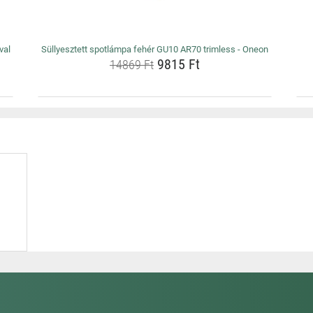
val
Süllyesztett spotlámpa fehér GU10 AR70 trimless - Oneon
9815 Ft
14869 Ft