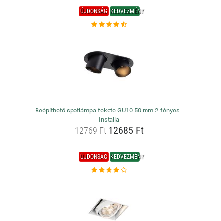
ÚJDONSÁG
KEDVEZMÉNY
Beépíthető spotlámpa fekete GU10 50 mm 2-fényes -
Installa
12685 Ft
12769 Ft
ÚJDONSÁG
KEDVEZMÉNY