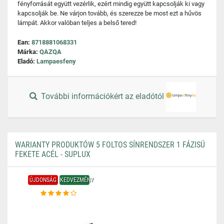
fényforrását együtt vezérlik, ezért mindig együtt kapcsolják ki vagy
kapcsolják be. Ne várjon tovább, és szerezze be most ezt a hűvös
lámpát. Akkor valóban teljes a belső tered!
Ean:
8718881068331
Márka:
QAZQA
Eladó:
Lampaesfeny
További információkért az eladótól
WARIANTY PRODUKTÓW 5 FOLTOS SÍNRENDSZER 1 FÁZISÚ
FEKETE ACÉL - SUPLUX
ÚJDONSÁG
KEDVEZMÉNY