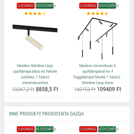
ÚJDONSÁG
KEDVEZMÉNY
ÚJDONSÁG
KEDVEZMÉNY
Modern Slimline Uzzy
Modern sínrendszer 6
spotlámpa bézs és fekete
spotlámpával és 4
színben, 1 fázisú
függőlámpa fekete 1 fázisú -
sínrendszerhez
Slimline Uzzy Keno
8858,5 Ft
109409 Ft
10047,2 Ft
140155 Ft
INNE PRODUKTY PRODUCENTA QAZQA
ÚJDONSÁG
KEDVEZMÉNY
ÚJDONSÁG
KEDVEZMÉNY