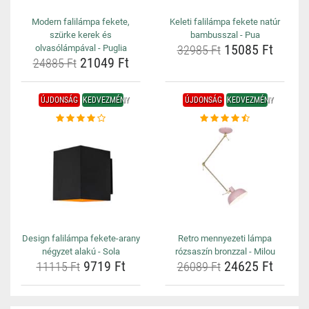
Modern falilámpa fekete,
Keleti falilámpa fekete natúr
szürke kerek és
bambusszal - Pua
15085 Ft
olvasólámpával - Puglia
32985 Ft
21049 Ft
24885 Ft
ÚJDONSÁG
KEDVEZMÉNY
ÚJDONSÁG
KEDVEZMÉNY
Design falilámpa fekete-arany
Retro mennyezeti lámpa
négyzet alakú - Sola
rózsaszín bronzzal - Milou
9719 Ft
24625 Ft
11115 Ft
26089 Ft