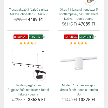
T-csatlakozó 3 fázisú sínhez
Okos 1 fázisú sínrendszer 5
fekete jobb felső - 3 fázisú
spotlámpával, 5 GU10 fekete
4489 Ft
4299 Ft
izzóval - Iconic Jeana
47089 Ft
56145 Ft
ÚJDONSÁG
KEDVEZMÉNY
ÚJDONSÁG
KEDVEZMÉNY
Modern, egyfázisú
Modern 1 fázisú sín spot
függesztősín rendszer 5 folttal
lámpa fehér - Iconic Rondoo
fekete - Jeana
Up
38535 Ft
10825 Ft
47255 Ft
11449 Ft