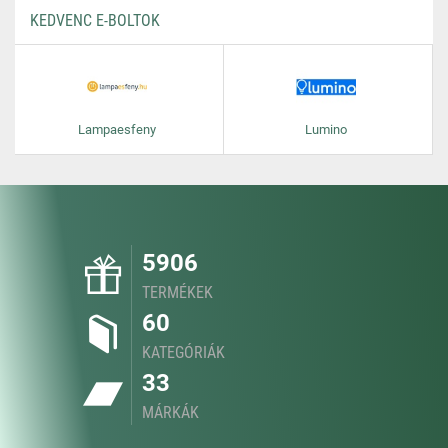
KEDVENC E-BOLTOK
Lampaesfeny
Lumino
5906
TERMÉKEK
60
KATEGÓRIÁK
33
MÁRKÁK