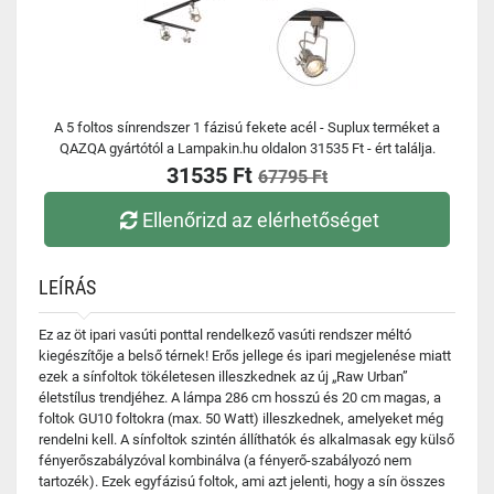
A 5 foltos sínrendszer 1 fázisú fekete acél - Suplux terméket a
QAZQA gyártótól a Lampakin.hu oldalon 31535 Ft - ért találja.
31535 Ft
67795 Ft
Ellenőrizd az elérhetőséget
LEÍRÁS
Ez az öt ipari vasúti ponttal rendelkező vasúti rendszer méltó
kiegészítője a belső térnek! Erős jellege és ipari megjelenése miatt
ezek a sínfoltok tökéletesen illeszkednek az új „Raw Urban”
életstílus trendjéhez. A lámpa 286 cm hosszú és 20 cm magas, a
foltok GU10 foltokra (max. 50 Watt) illeszkednek, amelyeket még
rendelni kell. A sínfoltok szintén állíthatók és alkalmasak egy külső
fényerőszabályzóval kombinálva (a fényerő-szabályozó nem
tartozék). Ezek egyfázisú foltok, ami azt jelenti, hogy a sín összes