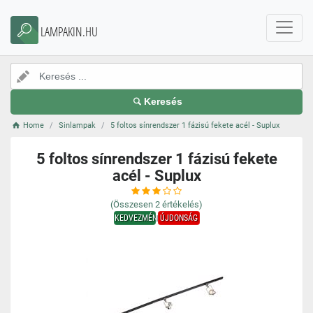
LAMPAKIN.HU
Keresés
Home
Sinlampak
5 foltos sínrendszer 1 fázisú fekete acél - Suplux
5 foltos sínrendszer 1 fázisú fekete
acél - Suplux
(Összesen
2
értékelés)
KEDVEZMÉNY
ÚJDONSÁG