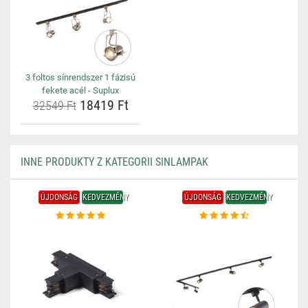
3 foltos sínrendszer 1 fázisú
fekete acél - Suplux
18419 Ft
32549 Ft
INNE PRODUKTY Z KATEGORII SINLAMPAK
ÚJDONSÁG
KEDVEZMÉNY
ÚJDONSÁG
KEDVEZMÉNY