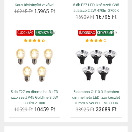
Kauv távirányító vevővel
5 db E27 LED izzó szett G95
15965 Ft
16245 Ft
átlátszó 2,2W 470lm 2700K
16795 Ft
16909 Ft
ÚJDONSÁG
KEDVEZMÉNY
ÚJDONSÁG
KEDVEZMÉNY
5 db E27-es dimmelhető LED
5 darabos GU10 3 lépésben
izzó szett P45 Goldline 3,5W
dimmelhető LED izzó készlet
330lm 2100K
70mm 6.5W 600LM 3000K
10459 Ft
33689 Ft
10529 Ft
33925 Ft