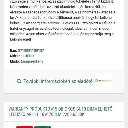
szüksége a munkához, ez az izzó mindig tökéletes fényt biztosít.
Könnyedén vezérelheti az izzót okostelefonján keresztül, és
élvezze a szabadságot, hogy a fényerőt, a színhőmérsékletet és a
be-/kikapcsolási funkciókat állíthassa anélkül, hogy fel kellene
kelnie. Ez az energiatakarékos 10 W-os LED izzó ötvözi a stílust, a
hatékonyságot és az okos technológiát, ideális minden modern
otthonba. Adjon okos világítást otthonának, és tapasztalja meg a
különbséget!
Ean:
8718881180187
Márka:
LUEDD
Eladó:
Lampaesfeny
További információkért az eladótól
WARIANTY PRODUKTÓW 5 DB OKOS GU10 DIMMELHETŐ
LED IZZÓ AR111 10W 700LM 2200-6500K