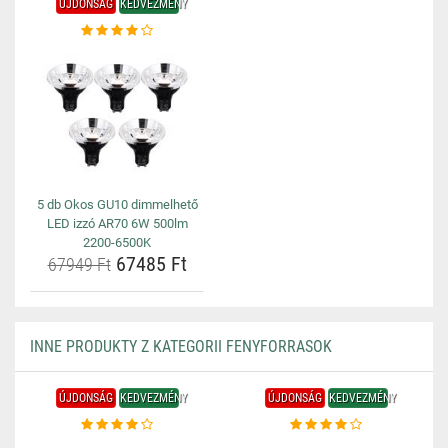
ÚJDONSÁG
KEDVEZMÉNY
5 db Okos GU10 dimmelhető
LED izzó AR70 6W 500lm
2200-6500K
67485 Ft
67949 Ft
INNE PRODUKTY Z KATEGORII FENYFORRASOK
ÚJDONSÁG
KEDVEZMÉNY
ÚJDONSÁG
KEDVEZMÉNY