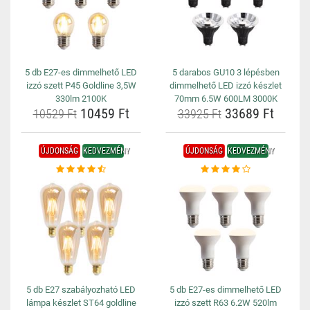
5 db E27-es dimmelhető LED
5 darabos GU10 3 lépésben
izzó szett P45 Goldline 3,5W
dimmelhető LED izzó készlet
330lm 2100K
70mm 6.5W 600LM 3000K
10459 Ft
33689 Ft
10529 Ft
33925 Ft
ÚJDONSÁG
KEDVEZMÉNY
ÚJDONSÁG
KEDVEZMÉNY
5 db E27 szabályozható LED
5 db E27-es dimmelhető LED
lámpa készlet ST64 goldline
izzó szett R63 6.2W 520lm