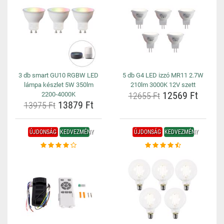
3 db smart GU10 RGBW LED
5 db G4 LED izzó MR11 2.7W
lámpa készlet 5W 350lm
210lm 3000K 12V szett
12569 Ft
2200-4000K
12655 Ft
13879 Ft
13975 Ft
ÚJDONSÁG
KEDVEZMÉNY
ÚJDONSÁG
KEDVEZMÉNY