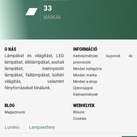
33
MÁRKÁK
O NÁS
INFORMÁCIÓ
Lámpákat és világítást, LED
Kedvezményes kuponok és
lámpákat, állólámpákat, asztali
promóciók
lámpákat, mennyezeti
Minden kategória
lámpákat, falilámpákat, kültéri
Minden márka
világítás, valamint
Minden e-shop
fényforrásokat kínálunk.
Újdonságok
Kedvezmények
BLOG
WEBHELYEK
Magazinunk
Rólunk
Cookies
Lumino
Lampaesfeny