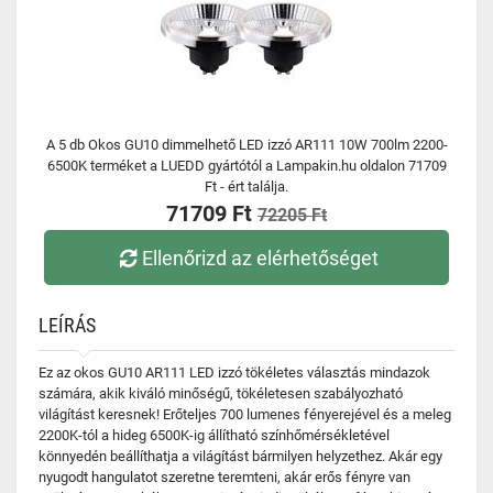
A 5 db Okos GU10 dimmelhető LED izzó AR111 10W 700lm 2200-
6500K terméket a LUEDD gyártótól a Lampakin.hu oldalon 71709
Ft - ért találja.
71709 Ft
72205 Ft
Ellenőrizd az elérhetőséget
LEÍRÁS
Ez az okos GU10 AR111 LED izzó tökéletes választás mindazok
számára, akik kiváló minőségű, tökéletesen szabályozható
világítást keresnek! Erőteljes 700 lumenes fényerejével és a meleg
2200K-tól a hideg 6500K-ig állítható színhőmérsékletével
könnyedén beállíthatja a világítást bármilyen helyzethez. Akár egy
nyugodt hangulatot szeretne teremteni, akár erős fényre van