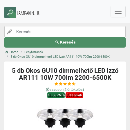
LAMPAKIN.HU
Keresés
Home
Fenyforrasok
5 db Okos GU10 dimmelhető LED izzó AR111 10W 700lm 2200-6500K
5 db Okos GU10 dimmelhető LED izzó
AR111 10W 700lm 2200-6500K
(Összesen
2
értékelés)
KEDVEZMÉNY
ÚJDONSÁG