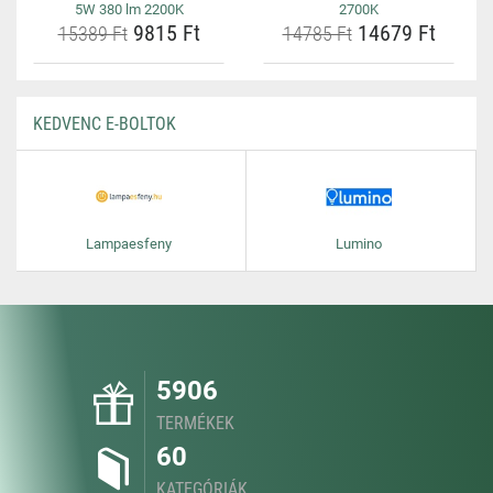
5W 380 lm 2200K
2700K
9815 Ft
14679 Ft
15389 Ft
14785 Ft
KEDVENC E-BOLTOK
Lampaesfeny
Lumino
5906
TERMÉKEK
60
KATEGÓRIÁK