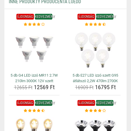
INNE PRODUKTY PRODUCENTA LUEDD
ÚJDONSÁG
KEDVEZMÉNY
ÚJDONSÁG
KEDVEZMÉNY
5 db G4 LED izzó MR11 2.7W
5 db E27 LED izzó szett G95
210lm 3000K 12V szett
átlátszó 2,2W 470lm 2700K
12569 Ft
16795 Ft
12655 Ft
16909 Ft
ÚJDONSÁG
KEDVEZMÉNY
ÚJDONSÁG
KEDVEZMÉNY