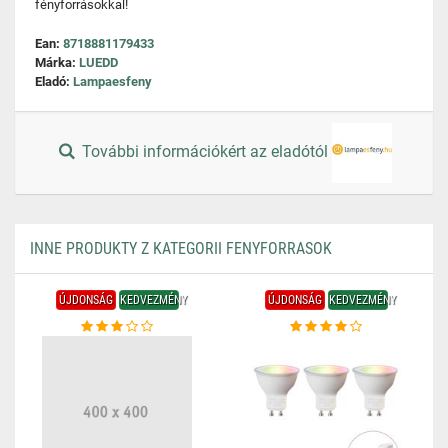
fényforrásokkal!
Ean:
8718881179433
Márka:
LUEDD
Eladó:
Lampaesfeny
További információkért az eladótól
INNE PRODUKTY Z KATEGORII FENYFORRASOK
ÚJDONSÁG
KEDVEZMÉNY
ÚJDONSÁG
KEDVEZMÉNY