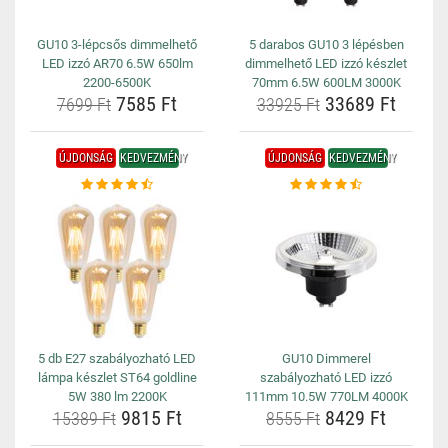
GU10 3-lépcsős dimmelhető
5 darabos GU10 3 lépésben
LED izzó AR70 6.5W 650lm
dimmelhető LED izzó készlet
2200-6500K
70mm 6.5W 600LM 3000K
7585 Ft
33689 Ft
7699 Ft
33925 Ft
ÚJDONSÁG
KEDVEZMÉNY
ÚJDONSÁG
KEDVEZMÉNY
5 db E27 szabályozható LED
GU10 Dimmerel
lámpa készlet ST64 goldline
szabályozható LED izzó
5W 380 lm 2200K
111mm 10.5W 770LM 4000K
9815 Ft
8429 Ft
15389 Ft
8555 Ft