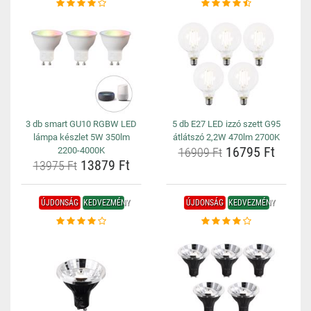
3 db smart GU10 RGBW LED
5 db E27 LED izzó szett G95
lámpa készlet 5W 350lm
átlátszó 2,2W 470lm 2700K
16795 Ft
2200-4000K
16909 Ft
13879 Ft
13975 Ft
ÚJDONSÁG
KEDVEZMÉNY
ÚJDONSÁG
KEDVEZMÉNY