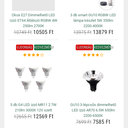
Okos E27 Dimmelhető LED
3 db smart GU10 RGBW LED
Izzó ST64 Átlátszó RGBW 4W
lámpa készlet 5W 350lm
250lm 2700K
2200-4000K
10505 Ft
13879 Ft
10749 Ft
13975 Ft
ÚJDONSÁG
KEDVEZMÉNY
ÚJDONSÁG
KEDVEZMÉNY
5 db G4 LED izzó MR11 2.7W
GU10 3-lépcsős dimmelhető
210lm 3000K 12V szett
LED izzó AR70 6.5W 650lm
12569 Ft
12655 Ft
2200-6500K
7585 Ft
7699 Ft