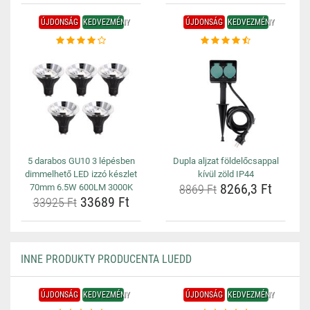
ÚJDONSÁG
KEDVEZMÉNY
ÚJDONSÁG
KEDVEZMÉNY
5 darabos GU10 3 lépésben
Dupla aljzat földelőcsappal
dimmelhető LED izzó készlet
kívül zöld IP44
8266,3 Ft
70mm 6.5W 600LM 3000K
8869 Ft
33689 Ft
33925 Ft
INNE PRODUKTY PRODUCENTA LUEDD
ÚJDONSÁG
KEDVEZMÉNY
ÚJDONSÁG
KEDVEZMÉNY