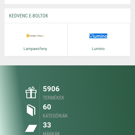
KEDVENC E-BOLTOK
Lampaesfeny
Lumino
5906
TERMÉKEK
60
KATEGÓRIÁK
33
MÁRKÁK