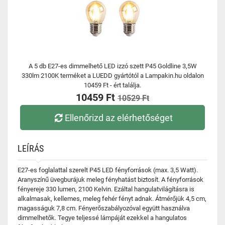
A 5 db E27-es dimmelhető LED izzó szett P45 Goldline 3,5W
330lm 2100K terméket a LUEDD gyártótól a Lampakin.hu oldalon
10459 Ft - ért találja.
10459 Ft
10529 Ft
Ellenőrizd az elérhetőséget
LEÍRÁS
E27-es foglalattal szerelt P45 LED fényforrások (max. 3,5 Watt).
Aranyszínű üvegburájuk meleg fényhatást biztosít. A fényforrások
fényereje 330 lumen, 2100 Kelvin. Ezáltal hangulatvilágításra is
alkalmasak, kellemes, meleg fehér fényt adnak. Átmérőjük 4,5 cm,
magasságuk 7,8 cm. Fényerőszabályozóval együtt használva
dimmelhetők. Tegye teljessé lámpáját ezekkel a hangulatos