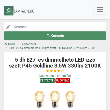
LAMPAKIN.HU
Keresés
Home
Fenyforrasok
5 db E27-es dimmelhető LED izzó szett P45 Goldline 3,5W 330lm 2100K
5 db E27-es dimmelhető LED izzó
szett P45 Goldline 3,5W 330lm 2100K
(Összesen
2
értékelés)
KEDVEZMÉNY
ÚJDONSÁG