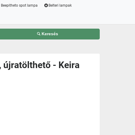
Beepitheto spot lampa
Belteri lampak
Keresés
 újratölthető - Keira