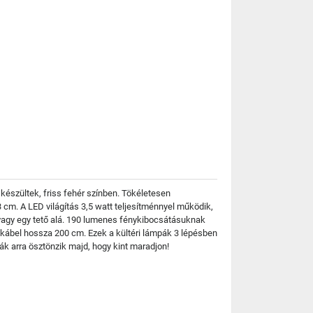
készültek, friss fehér színben. Tökéletesen
cm. A LED világítás 3,5 watt teljesítménnyel működik,
 vagy egy tető alá. 190 lumenes fénykibocsátásuknak
a kábel hossza 200 cm. Ezek a kültéri lámpák 3 lépésben
ák arra ösztönzik majd, hogy kint maradjon!