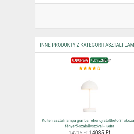
INNE PRODUKTY Z KATEGORII ASZTALI LA
ÚJDONSÁG
KEDVEZMÉNY
Kültéri asztali lámpa gomba fehér újratölthető 3 fokoz
fényerő-szabályozóval - Keira
14035 Ft
14215 Ft