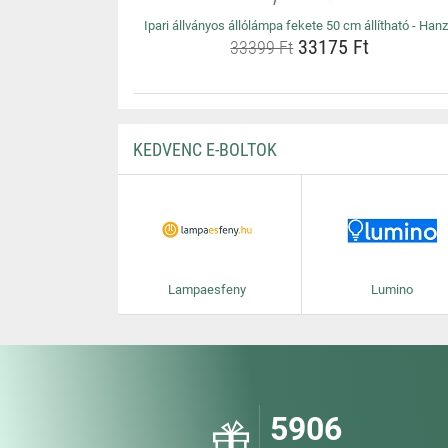
Ipari állványos állólámpa fekete 50 cm állítható - Han
33175 Ft
33399 Ft
KEDVENC E-BOLTOK
Lampaesfeny
Lumino
5906