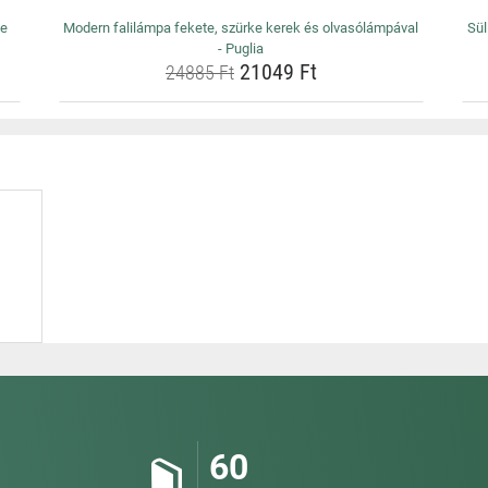
ze
Modern falilámpa fekete, szürke kerek és olvasólámpával
Sül
- Puglia
21049 Ft
24885 Ft
60