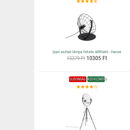
Ipari asztali lámpa fekete állítható - Hanze
10305 Ft
10379 Ft
ÚJDONSÁG
KEDVEZMÉNY