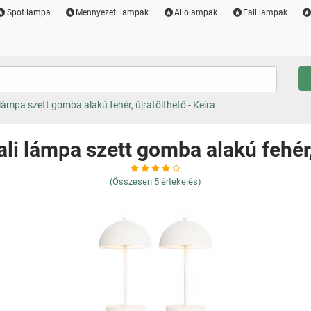
Spot lampa
Mennyezeti lampak
Allolampak
Fali lampak
i lámpa szett gomba alakú fehér, újratölthető - Keira
ali lámpa szett gomba alakú fehér,
(Összesen
5
értékelés)