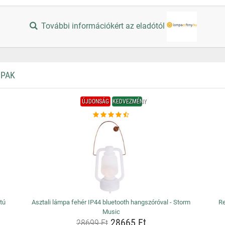
További információkért az eladótól
MPAK
ÚJDONSÁG
KEDVEZMÉNY
atú
Asztali lámpa fehér IP44 bluetooth hangszóróval - Storm
Re
Music
28665 Ft
28699 Ft