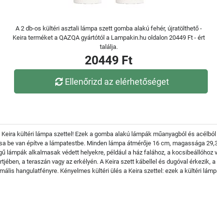
A 2 db-os kültéri asztali lámpa szett gomba alakú fehér, újratölthető -
Keira terméket a QAZQA gyártótól a Lampakin.hu oldalon 20449 Ft - ért
találja.
20449 Ft
Ellenőrizd az elérhetőséget
 Keira kültéri lámpa szettel! Ezek a gomba alakú lámpák műanyagból és acélból 
ása be van építve a lámpatestbe. Minden lámpa átmérője 16 cm, magassága 29,3 
égű lámpák alkalmasak védett helyekre, például a ház falához, a kocsibeállóhoz
tjében, a teraszán vagy az erkélyén. A Keira szett kábellel és dugóval érkezik, 
ális hangulatfényre. Kényelmes kültéri ülés a Keira szettel: ezek a kültéri lámp