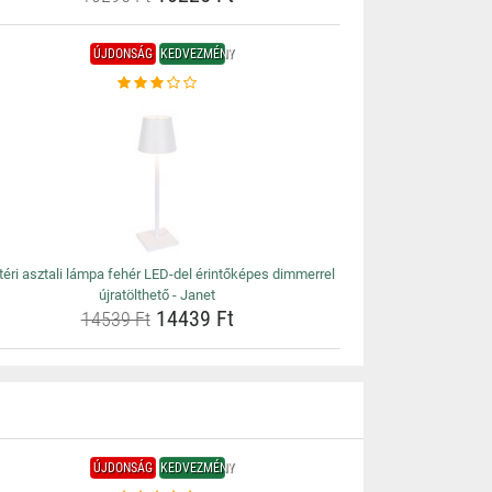
ÚJDONSÁG
KEDVEZMÉNY
téri asztali lámpa fehér LED-del érintőképes dimmerrel
újratölthető - Janet
14439 Ft
14539 Ft
ÚJDONSÁG
KEDVEZMÉNY