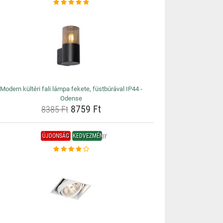
Modern kültéri fali lámpa fekete, füstbúrával IP44 -
Odense
8759 Ft
8385 Ft
ÚJDONSÁG
KEDVEZMÉNY