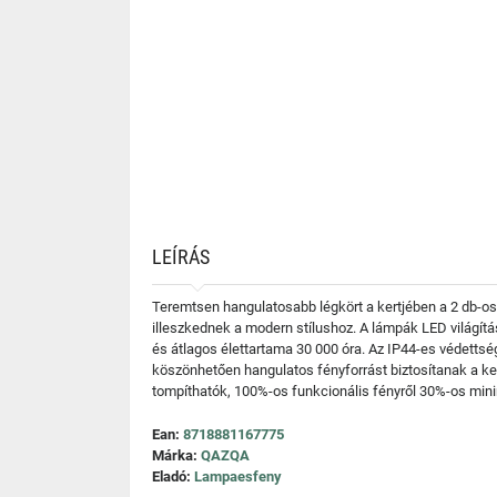
LEÍRÁS
Teremtsen hangulatosabb légkört a kertjében a 2 db-os
illeszkednek a modern stílushoz. A lámpák LED világít
és átlagos élettartama 30 000 óra. Az IP44-es védetts
köszönhetően hangulatos fényforrást biztosítanak a ker
tompíthatók, 100%-os funkcionális fényről 30%-os minim
Ean:
8718881167775
Márka:
QAZQA
Eladó:
Lampaesfeny