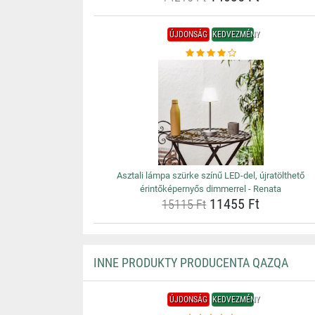
ÚJDONSÁG
KEDVEZMÉNY
Asztali lámpa szürke színű LED-del, újratölthető
érintőképernyős dimmerrel - Renata
11455 Ft
15115 Ft
INNE PRODUKTY PRODUCENTA QAZQA
ÚJDONSÁG
KEDVEZMÉNY