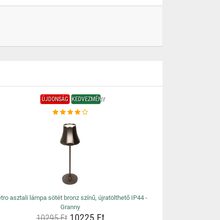
ÚJDONSÁG
KEDVEZMÉNY
tro asztali lámpa sötét bronz színű, újratölthető IP44 -
Granny
10225 Ft
10295 Ft