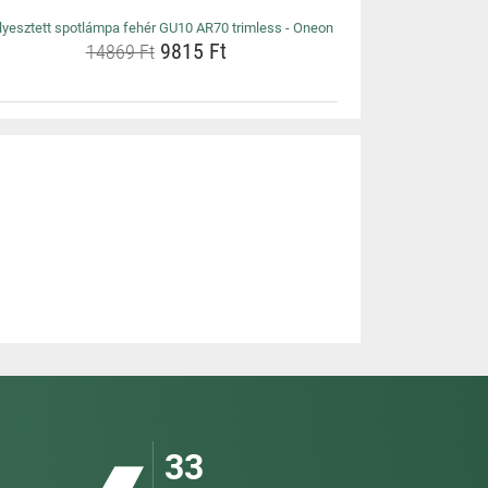
lyesztett spotlámpa fehér GU10 AR70 trimless - Oneon
9815 Ft
14869 Ft
33