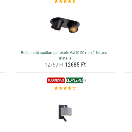
Beépíthető spotlámpa fekete GU10 50 mm 2-fényes -
Installa
12685 Ft
12769 Ft
ÚJDONSÁG
KEDVEZMÉNY