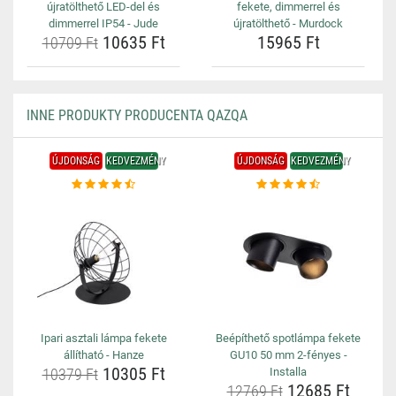
újratölthető LED-del és
fekete, dimmerrel és
dimmerrel IP54 - Jude
újratölthető - Murdock
10635 Ft
15965 Ft
10709 Ft
INNE PRODUKTY PRODUCENTA QAZQA
ÚJDONSÁG
KEDVEZMÉNY
ÚJDONSÁG
KEDVEZMÉNY
Ipari asztali lámpa fekete
Beépíthető spotlámpa fekete
állítható - Hanze
GU10 50 mm 2-fényes -
10305 Ft
10379 Ft
Installa
12685 Ft
12769 Ft