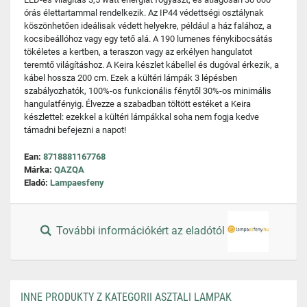
órás élettartammal rendelkezik. Az IP44 védettségi osztálynak
köszönhetően ideálisak védett helyekre, például a ház falához, a
kocsibeállóhoz vagy egy tető alá. A 190 lumenes fénykibocsátás
tökéletes a kertben, a teraszon vagy az erkélyen hangulatot
teremtő világításhoz. A Keira készlet kábellel és dugóval érkezik, a
kábel hossza 200 cm. Ezek a kültéri lámpák 3 lépésben
szabályozhatók, 100%-os funkcionális fénytől 30%-os minimális
hangulatfényig. Élvezze a szabadban töltött estéket a Keira
készlettel: ezekkel a kültéri lámpákkal soha nem fogja kedve
támadni befejezni a napot!
Ean:
8718881167768
Márka:
QAZQA
Eladó:
Lampaesfeny
További információkért az eladótól
INNE PRODUKTY Z KATEGORII ASZTALI LAMPAK