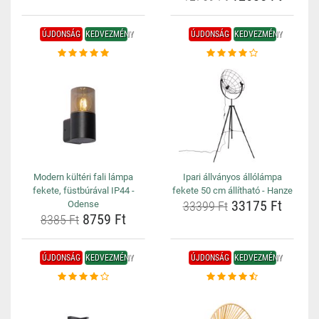
ÚJDONSÁG
KEDVEZMÉNY
ÚJDONSÁG
KEDVEZMÉNY
Modern kültéri fali lámpa
Ipari állványos állólámpa
fekete, füstbúrával IP44 -
fekete 50 cm állítható - Hanze
33175 Ft
Odense
33399 Ft
8759 Ft
8385 Ft
ÚJDONSÁG
KEDVEZMÉNY
ÚJDONSÁG
KEDVEZMÉNY