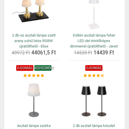
2 db-os asztali lámpa szett
Kültéri asztali lámpa fehér
arany színű bézs RGBW
LED-del érintőképes
újratölthető - Elise
dimmerrel újratölthető - Janet
44061,5 Ft
14439 Ft
49972 Ft
14539 Ft
ÚJDONSÁG
KEDVEZMÉNY
ÚJDONSÁG
Asztali lámpa szürke
2 db asztali lámpa készlet