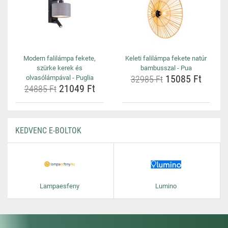
Modern falilámpa fekete,
Keleti falilámpa fekete natúr
szürke kerek és
bambusszal - Pua
15085 Ft
olvasólámpával - Puglia
32985 Ft
21049 Ft
24885 Ft
KEDVENC E-BOLTOK
Lampaesfeny
Lumino