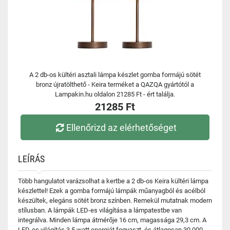
A 2 db-os kültéri asztali lámpa készlet gomba formájú sötét
bronz újratölthető - Keira terméket a QAZQA gyártótól a
Lampakin.hu oldalon 21285 Ft - ért találja.
21285 Ft
Ellenőrizd az elérhetőséget
LEÍRÁS
Több hangulatot varázsolhat a kertbe a 2 db-os Keira kültéri lámpa
készlettel! Ezek a gomba formájú lámpák műanyagból és acélból
készültek, elegáns sötét bronz színben. Remekül mutatnak modern
stílusban. A lámpák LED-es világítása a lámpatestbe van
integrálva. Minden lámpa átmérője 16 cm, magassága 29,3 cm. A
LED-es világítás 3,5 watt energiát fogyaszt, és átlagosan 30 000