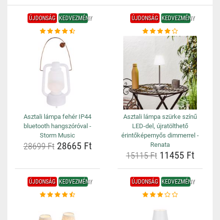
ÚJDONSÁG
KEDVEZMÉNY
ÚJDONSÁG
KEDVEZMÉNY
Asztali lámpa fehér IP44
Asztali lámpa szürke színű
bluetooth hangszóróval -
LED-del, újratölthető
Storm Music
érintőképernyős dimmerrel -
28665 Ft
28699 Ft
Renata
11455 Ft
15115 Ft
ÚJDONSÁG
KEDVEZMÉNY
ÚJDONSÁG
KEDVEZMÉNY