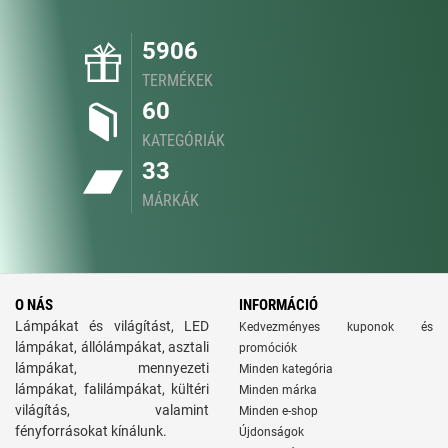
5906
TERMÉKEK
60
KATEGÓRIÁK
33
MÁRKÁK
O NÁS
INFORMÁCIÓ
Lámpákat és világítást, LED
Kedvezményes kuponok és
lámpákat, állólámpákat, asztali
promóciók
lámpákat, mennyezeti
Minden kategória
lámpákat, falilámpákat, kültéri
Minden márka
világítás, valamint
Minden e-shop
fényforrásokat kínálunk.
Újdonságok