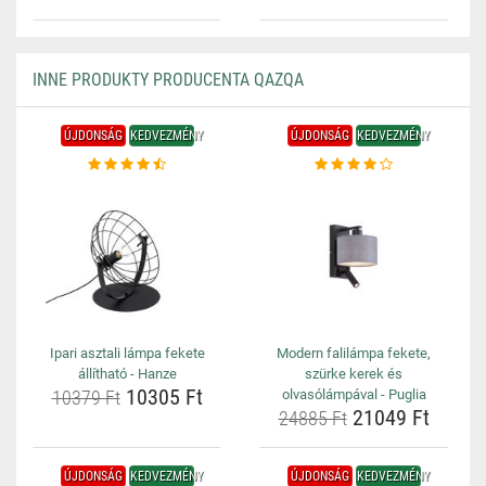
INNE PRODUKTY PRODUCENTA QAZQA
ÚJDONSÁG
KEDVEZMÉNY
ÚJDONSÁG
KEDVEZMÉNY
Ipari asztali lámpa fekete
Modern falilámpa fekete,
állítható - Hanze
szürke kerek és
10305 Ft
10379 Ft
olvasólámpával - Puglia
21049 Ft
24885 Ft
ÚJDONSÁG
KEDVEZMÉNY
ÚJDONSÁG
KEDVEZMÉNY