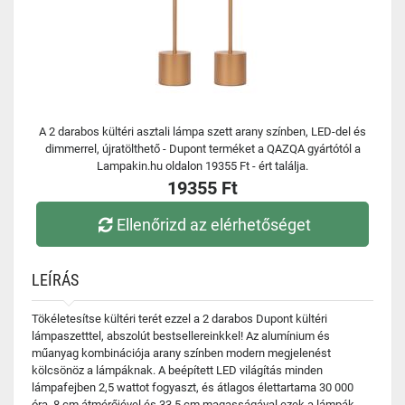
A 2 darabos kültéri asztali lámpa szett arany színben, LED-del és
dimmerrel, újratölthető - Dupont terméket a QAZQA gyártótól a
Lampakin.hu oldalon 19355 Ft - ért találja.
19355 Ft
Ellenőrizd az elérhetőséget
LEÍRÁS
Tökéletesítse kültéri terét ezzel a 2 darabos Dupont kültéri
lámpaszetttel, abszolút bestsellereinkkel! Az alumínium és
műanyag kombinációja arany színben modern megjelenést
kölcsönöz a lámpáknak. A beépített LED világítás minden
lámpafejben 2,5 wattot fogyaszt, és átlagos élettartama 30 000
óra. 8 cm átmérőjével és 33,5 cm magasságával ezek a lámpák