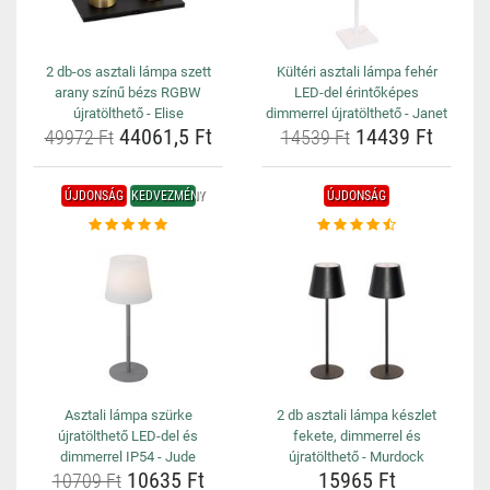
2 db-os asztali lámpa szett
Kültéri asztali lámpa fehér
arany színű bézs RGBW
LED-del érintőképes
újratölthető - Elise
dimmerrel újratölthető - Janet
44061,5 Ft
14439 Ft
49972 Ft
14539 Ft
ÚJDONSÁG
KEDVEZMÉNY
ÚJDONSÁG
Asztali lámpa szürke
2 db asztali lámpa készlet
újratölthető LED-del és
fekete, dimmerrel és
dimmerrel IP54 - Jude
újratölthető - Murdock
10635 Ft
15965 Ft
10709 Ft