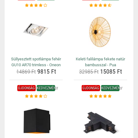
Süllyesztett spotlámpa fehér
Keleti falilámpa fekete natúr
GU10 AR70 trimless - Oneon
bambusszal - Pua
9815 Ft
15085 Ft
14869 Ft
32985 Ft
ÚJDONSÁG
KEDVEZMÉNY
ÚJDONSÁG
KEDVEZMÉNY