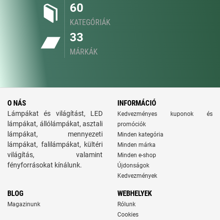
60
KATEGÓRIÁK
33
MÁRKÁK
O NÁS
INFORMÁCIÓ
Lámpákat és világítást, LED
Kedvezményes kuponok és
lámpákat, állólámpákat, asztali
promóciók
lámpákat, mennyezeti
Minden kategória
lámpákat, falilámpákat, kültéri
Minden márka
világítás, valamint
Minden e-shop
fényforrásokat kínálunk.
Újdonságok
Kedvezmények
BLOG
WEBHELYEK
Magazinunk
Rólunk
Cookies