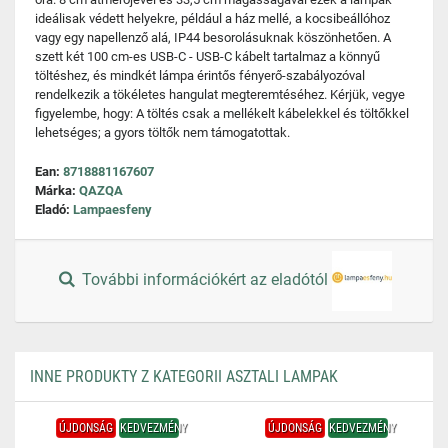
ideálisak védett helyekre, például a ház mellé, a kocsibeállóhoz
vagy egy napellenző alá, IP44 besorolásuknak köszönhetően. A
szett két 100 cm-es USB-C - USB-C kábelt tartalmaz a könnyű
töltéshez, és mindkét lámpa érintős fényerő-szabályozóval
rendelkezik a tökéletes hangulat megteremtéséhez. Kérjük, vegye
figyelembe, hogy: A töltés csak a mellékelt kábelekkel és töltőkkel
lehetséges; a gyors töltők nem támogatottak.
Ean:
8718881167607
Márka:
QAZQA
Eladó:
Lampaesfeny
További információkért az eladótól
INNE PRODUKTY Z KATEGORII ASZTALI LAMPAK
ÚJDONSÁG
KEDVEZMÉNY
ÚJDONSÁG
KEDVEZMÉNY