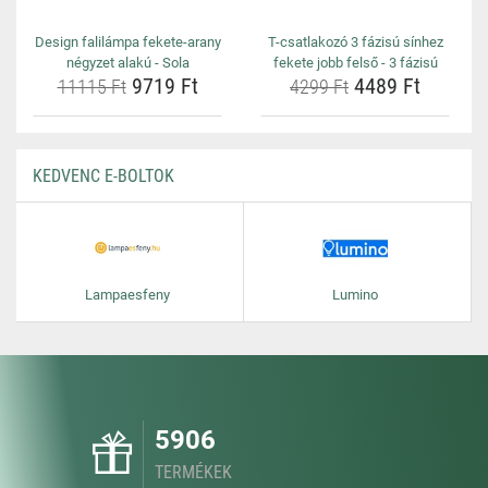
Design falilámpa fekete-arany
T-csatlakozó 3 fázisú sínhez
négyzet alakú - Sola
fekete jobb felső - 3 fázisú
9719 Ft
4489 Ft
11115 Ft
4299 Ft
KEDVENC E-BOLTOK
Lampaesfeny
Lumino
5906
TERMÉKEK