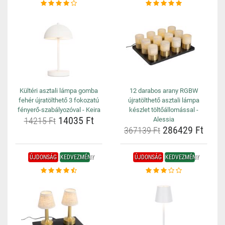
Kültéri asztali lámpa gomba
12 darabos arany RGBW
fehér újratölthető 3 fokozatú
újratölthető asztali lámpa
fényerő-szabályozóval - Keira
készlet töltőállomással -
14035 Ft
14215 Ft
Alessia
286429 Ft
367139 Ft
ÚJDONSÁG
KEDVEZMÉNY
ÚJDONSÁG
KEDVEZMÉNY